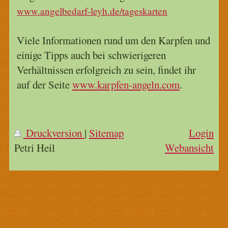
www.angelbedarf-leyh.de/tageskarten
Viele Informationen rund um den Karpfen und
einige Tipps auch bei schwierigeren
Verhältnissen erfolgreich zu sein, findet ihr
auf der Seite
www.karpfen-angeln.com
.
Druckversion
|
Sitemap
Login
Petri Heil
Webansicht